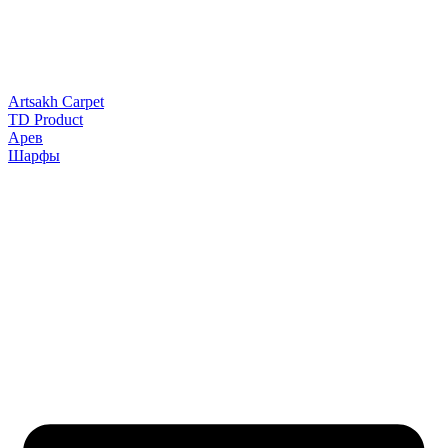
Artsakh Carpet
TD Product
Арев
Шарфы