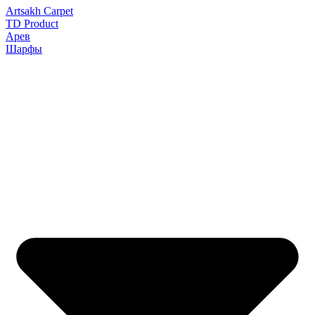
Artsakh Carpet
TD Product
Арев
Шарфы