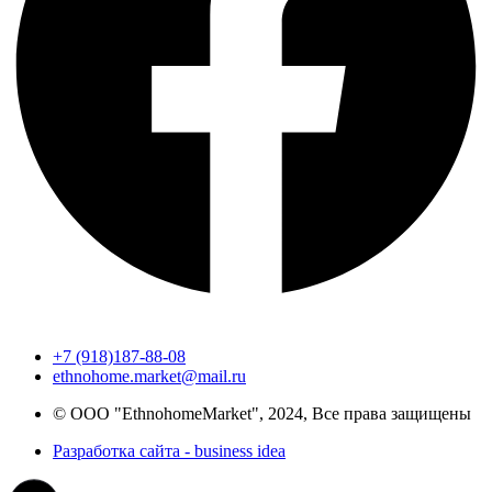
+7 (918)187-88-08
ethnohome.market@mail.ru
© ООО "EthnohomeMarket", 2024, Все права защищены
Разработка сайта - business idea