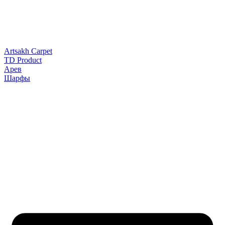
Artsakh Carpet
TD Product
Арев
Шарфы