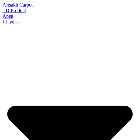
Artsakh Carpet
TD Product
Арев
Шарфы