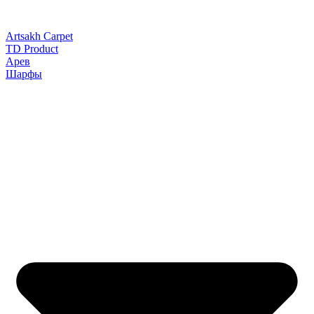
Artsakh Carpet
TD Product
Арев
Шарфы