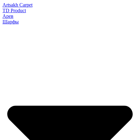
Artsakh Carpet
TD Product
Арев
Шарфы