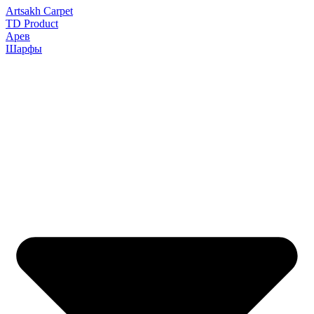
Artsakh Carpet
TD Product
Арев
Шарфы