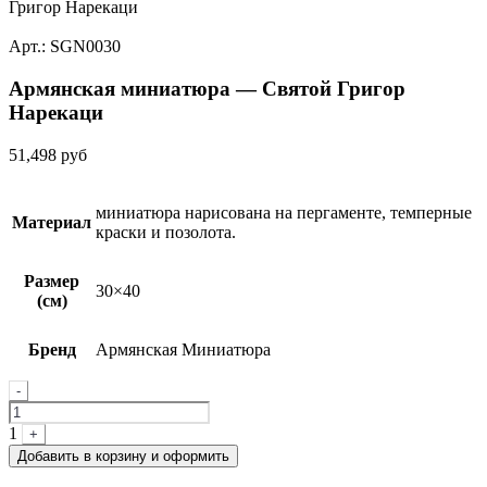
Григор Нарекаци
Арт.: SGN0030
Армянская миниатюра — Святой Григор
Нарекаци
51,498
руб
миниатюра нарисована на пергаменте, темперные
Материал
краски и позолота.
Размер
30×40
(см)
Бренд
Армянская Миниатюра
Quantity
-
1
+
Добавить в корзину и оформить