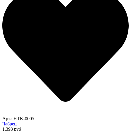
Арт.: HTK-0005
Чабрец
1,393
руб