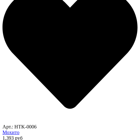
Арт.: HTK-0006
Мохито
1,393
руб