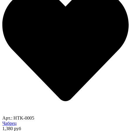
Арт.: HTK-0005
Чабрец
1,380
руб