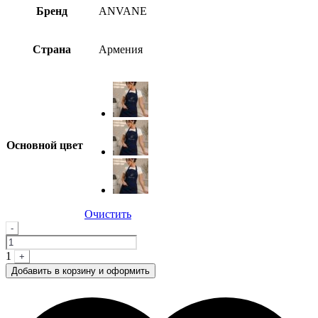
Бренд
ANVANE
Страна
Армения
Основной цвет
Очистить
Quantity
-
1
+
Добавить в корзину и оформить