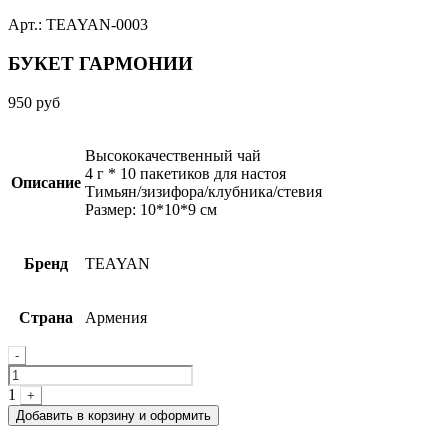
Арт.: TEAYAN-0003
БУКЕТ ГАРМОНИИ
950
руб
Высококачественный чай
4 г * 10 пакетиков для настоя
Описание
Тимьян/зизифора/клубника/стевия
Размер: 10*10*9 см
Бренд
TEAYAN
Страна
Армения
Quantity
-
1
+
Добавить в корзину и оформить