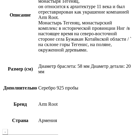
монастыря Тегеняц,
он относится к архитектуре 11 века и был
отреставрирован как украшение компанией
Описание
Arm Root.
Монастырь Тегеняц, монастырский
комплекс в исторической провинции Ниг /в
настоящее время на северо-восточной
стороне села Бужакан Котайкской области / `
на склоне горы Тегенис, на поляне,
окруженной деревьями.
Диаметр браслета: 58 мм Диаметр детали: 20
Размер (см)
мм
Дополнительно
Серебро 925 пробы
Бренд
Arm Root
Страна
Армения
Quantity
-