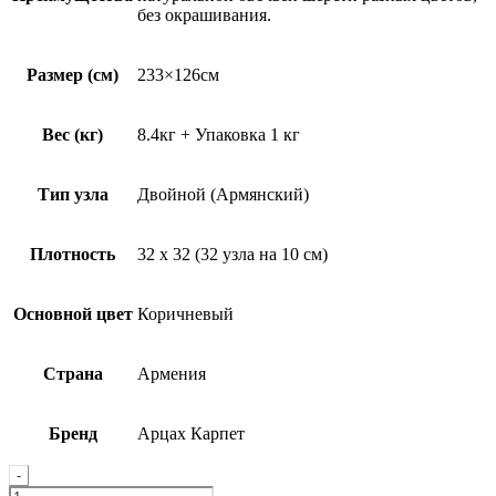
без окрашивания.
Размер (см)
233×126см
Вес (кг)
8.4кг + Упаковка 1 кг
Тип узла
Двойной (Армянский)
Плотность
32 х 32 (32 узла на 10 см)
Основной цвет
Коричневый
Страна
Армения
Бренд
Арцах Карпет
Quantity
-