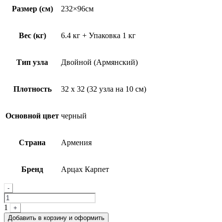
Размер (см)
232×96см
Вес (кг)
6.4 кг + Упаковка 1 кг
Тип узла
Двойной (Армянский)
Плотность
32 х 32 (32 узла на 10 см)
Основной цвет
черный
Страна
Армения
Бренд
Арцах Карпет
Quantity
-
1
+
Добавить в корзину и оформить