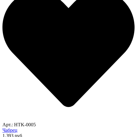
Арт.: HTK-0005
Чабрец
1,393
руб