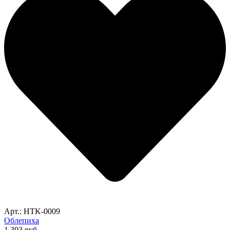
Арт.: HTK-0009
Облепиха
1,393
руб