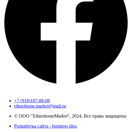
+7 (918)187-88-08
ethnohome.market@mail.ru
© ООО "EthnohomeMarket", 2024, Все права защищены
Разработка сайта - business idea