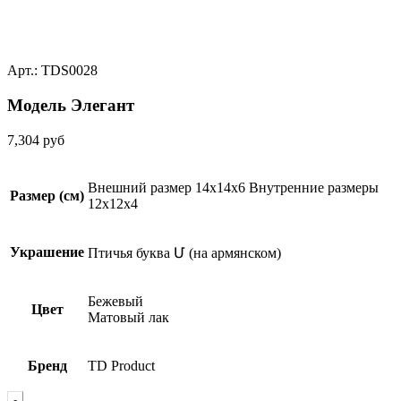
Арт.: TDS0028
Модель Элегант
7,304
руб
Внешний размер 14x14x6 Внутренние размеры
Размер (см)
12x12x4
Украшение
Птичья буква Մ (на армянском)
Бежевый
Цвет
Матовый лак
Бренд
TD Product
Quantity
-