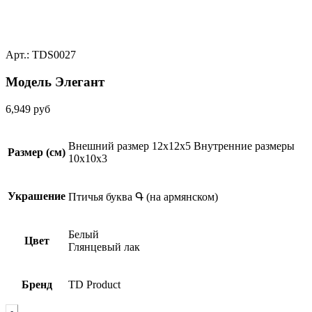
Арт.: TDS0027
Модель Элегант
6,949
руб
Внешний размер 12x12x5 Внутренние размеры
Размер (см)
10x10x3
Украшение
Птичья буква Գ (на армянском)
Белый
Цвет
Глянцевый лак
Бренд
TD Product
Quantity
-