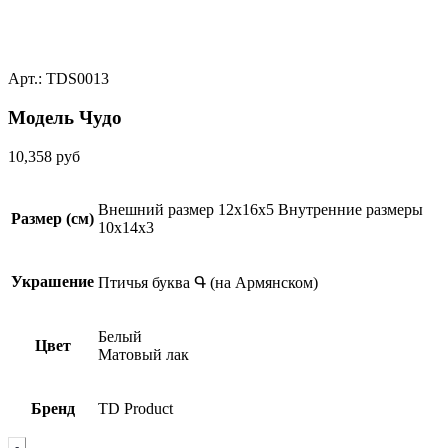
Арт.: TDS0013
Модель Чудо
10,358
руб
Внешний размер 12x16x5 Внутренние размеры
Размер (см)
10x14x3
Украшение
Птичья буква Գ (на Армянском)
Белый
Цвет
Матовый лак
Бренд
TD Product
Quantity
-