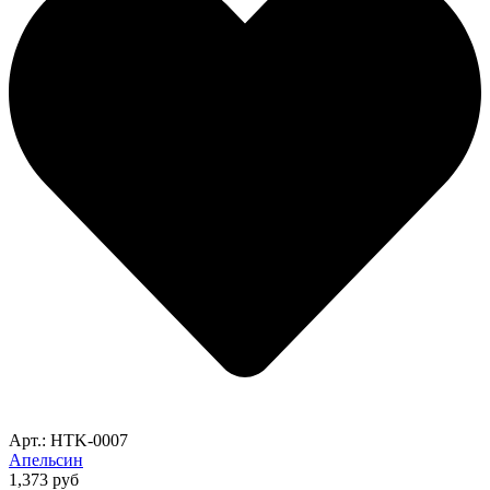
Арт.: HTK-0007
Апельсин
1,373
руб