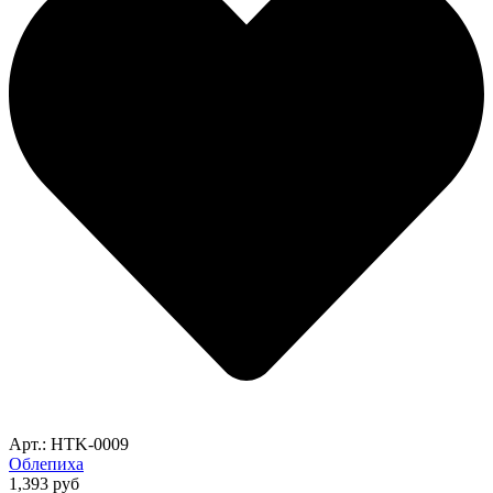
Арт.: HTK-0009
Облепиха
1,393
руб