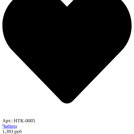
Арт.: HTK-0005
Чабрец
1,393
руб