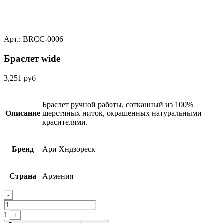
Арт.: BRCC-0006
Браслет wide
3,251
руб
Браслет ручной работы, сотканный из 100%
Описание
шерстяных ниток, окрашенных натуральными
красителями.
Бренд
Ари Хндзореск
Страна
Армения
Quantity
-
1
+