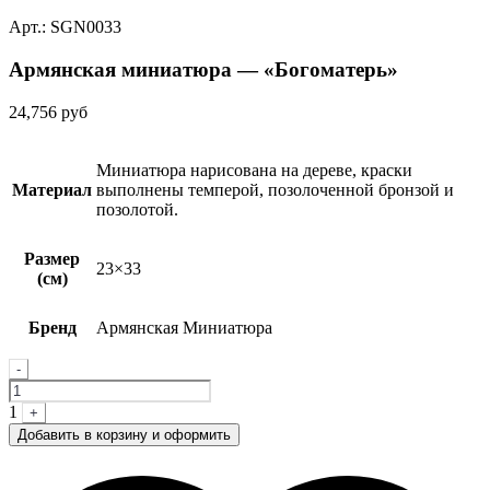
Арт.: SGN0033
Армянская миниатюра — «Богоматерь»
24,756
руб
Миниатюра нарисована на дереве, краски
Материал
выполнены темперой, позолоченной бронзой и
позолотой.
Размер
23×33
(см)
Бренд
Армянская Миниатюра
Quantity
-
1
+
Добавить в корзину и оформить